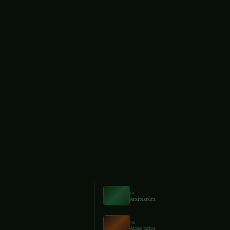
lar
01
Arxitektura
02
Arxeologiya