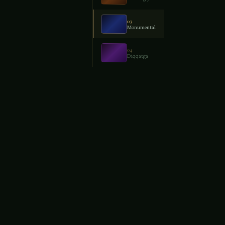
03
Monumental
lar va
04
Diqqatga