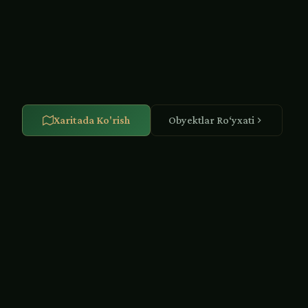
Samarqand, Buxoro va Xivadagi noyob mozaikalar, miniatüra
haykaltaroshlik asarlari.
Xaritada Ko'rish
Obyektlar Ro‘yxati