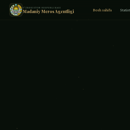
O‘ZBEKISTON RESPUBLIKASI
Bosh sahifa
Statis
Madaniy Meros Agentligi