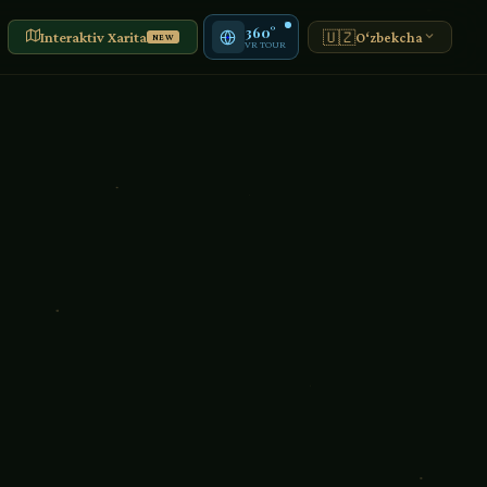
360°
🇺🇿
Interaktiv Xarita
O‘zbekcha
NEW
VR TOUR